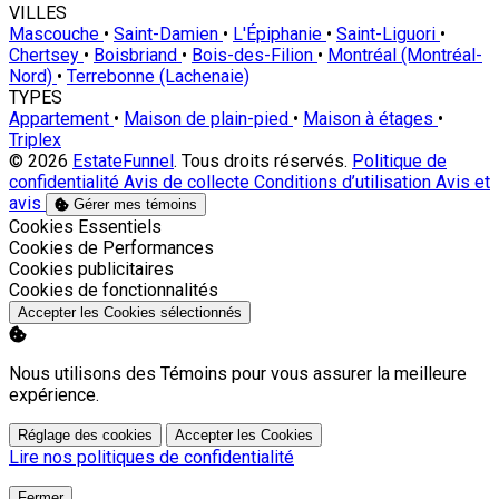
VILLES
Mascouche
•
Saint-Damien
•
L'Épiphanie
•
Saint-Liguori
•
Chertsey
•
Boisbriand
•
Bois-des-Filion
•
Montréal (Montréal-
Nord)
•
Terrebonne (Lachenaie)
TYPES
Appartement
•
Maison de plain-pied
•
Maison à étages
•
Triplex
© 2026
EstateFunnel
. Tous droits réservés.
Politique de
confidentialité
Avis de collecte
Conditions d’utilisation
Avis et
avis
Gérer mes témoins
Activer
Cookies Essentiels
Activer
Cookies de Performances
Activer
Cookies publicitaires
Activer
Cookies de fonctionnalités
Accepter les Cookies sélectionnés
Nous utilisons des Témoins pour vous assurer la meilleure
expérience.
Réglage des cookies
Accepter les Cookies
Lire nos politiques de confidentialité
Fermer