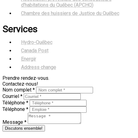
d'habitations du Québec (APCHQ)
Chambre des huissiers de Justice du Québec
Services
Hydro-Québec
Canada Post
Energir
Address change
Prendre rendez-vous.
Contactez-nous!
Nom complet *
Courriel *
Téléphone *
Téléphone *
Message *
Discutons ensemble!