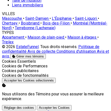
Taxe de mutation
Liens immobiliers
VILLES
Mascouche
•
Saint-Damien
•
L'Épiphanie
•
Saint-Liguori
•
Chertsey
•
Boisbriand
•
Bois-des-Filion
•
Montréal (Montréal-
Nord)
•
Terrebonne (Lachenaie)
TYPES
Appartement
•
Maison de plain-pied
•
Maison à étages
•
Triplex
© 2026
EstateFunnel
. Tous droits réservés.
Politique de
confidentialité
Avis de collecte
Conditions d’utilisation
Avis et
avis
Gérer mes témoins
Activer
Cookies Essentiels
Activer
Cookies de Performances
Activer
Cookies publicitaires
Activer
Cookies de fonctionnalités
Accepter les Cookies sélectionnés
Nous utilisons des Témoins pour vous assurer la meilleure
expérience.
Réglage des cookies
Accepter les Cookies