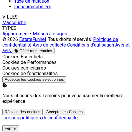
Taxe de mutation
Liens immobiliers
VILLES
Mascouche
TYPES
Appartement
•
Maison à étages
© 2026
EstateFunnel
. Tous droits réservés.
Politique de
confidentialité
Avis de collecte
Conditions d’utilisation
Avis et
avis
Gérer mes témoins
Activer
Cookies Essentiels
Activer
Cookies de Performances
Activer
Cookies publicitaires
Activer
Cookies de fonctionnalités
Accepter les Cookies sélectionnés
Nous utilisons des Témoins pour vous assurer la meilleure
expérience.
Réglage des cookies
Accepter les Cookies
Lire nos politiques de confidentialité
Fermer