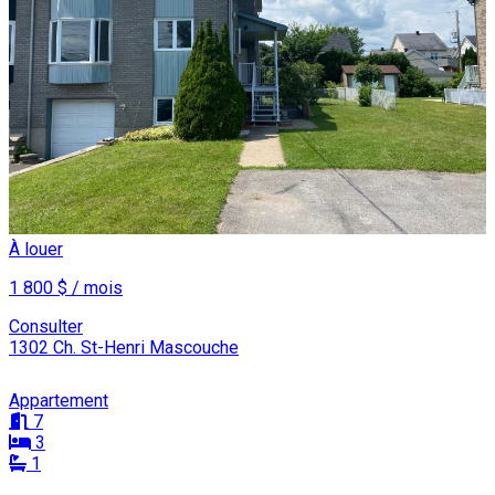
À louer
1 800 $ / mois
Consulter
1302 Ch. St-Henri Mascouche
Appartement
7
3
1