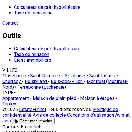
Calculateur de prêt hypothécaire
Taxe de bienvenue
Contact
Outils
Calculateur de prêt hypothécaire
Taxe de mutation
Liens immobiliers
VILLES
Mascouche
•
Saint-Damien
•
L'Épiphanie
•
Saint-Liguori
•
Chertsey
•
Boisbriand
•
Bois-des-Filion
•
Montréal (Montréal-
Nord)
•
Terrebonne (Lachenaie)
TYPES
Appartement
•
Maison de plain-pied
•
Maison à étages
•
Triplex
© 2026
EstateFunnel
. Tous droits réservés.
Politique de
confidentialité
Avis de collecte
Conditions d’utilisation
Avis et
avis
Gérer mes témoins
Activer
Cookies Essentiels