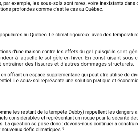
, par exemple, les sous-sols sont rares, voire inexistants dans c
dations profondes comme c'est le cas au Québec.
 populaires au Québec. Le climat rigoureux, avec des températu
sont géné
tions d'une maison contre les effets du gel, puisqu'ils
ondeur à laquelle le sol gèle en hiver. En construisant sou
t entraîner des fissures et d'autres dommages structurels.
en offrant un espace supplémentaire qui peut être utilisé de div
sentiel. Le sous-sol représente une solution pratique et économ
mme les restant de la tempête Debby) rappellent les dangers a
els considérables et représentant un risque pour la sécurité d
ns. La question se pose donc : devons-nous continuer à construir
 nouveaux défis climatiques ?