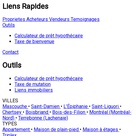
Liens Rapides
Proprietes
Acheteurs
Vendeurs
Temoignages
Outils
Calculateur de prêt hypothécaire
Taxe de bienvenue
Contact
Outils
Calculateur de prêt hypothécaire
Taxe de mutation
Liens immobiliers
VILLES
Mascouche
•
Saint-Damien
•
L'Épiphanie
•
Saint-Liguori
•
Chertsey
•
Boisbriand
•
Bois-des-Filion
•
Montréal (Montréal-
Nord)
•
Terrebonne (Lachenaie)
TYPES
Appartement
•
Maison de plain-pied
•
Maison à étages
•
Triplex