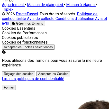
TYPES
Appartement
•
Maison de plain-pied
•
Maison à étages
•
Triplex
© 2026
EstateFunnel
. Tous droits réservés.
Politique de
confidentialité
Avis de collecte
Conditions d’utilisation
Avis et
avis
Gérer mes témoins
Activer
Cookies Essentiels
Activer
Cookies de Performances
Activer
Cookies publicitaires
Activer
Cookies de fonctionnalités
Accepter les Cookies sélectionnés
Nous utilisons des Témoins pour vous assurer la meilleure
expérience.
Réglage des cookies
Accepter les Cookies
Lire nos politiques de confidentialité
Fermer