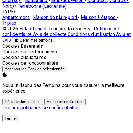
Chertsey
•
Boisbriand
•
Bois-des-Filion
•
Montréal (Montréal-
Nord)
•
Terrebonne (Lachenaie)
TYPES
Appartement
•
Maison de plain-pied
•
Maison à étages
•
Triplex
© 2026
EstateFunnel
. Tous droits réservés.
Politique de
confidentialité
Avis de collecte
Conditions d’utilisation
Avis et
avis
Gérer mes témoins
Activer
Cookies Essentiels
Activer
Cookies de Performances
Activer
Cookies publicitaires
Activer
Cookies de fonctionnalités
Accepter les Cookies sélectionnés
Nous utilisons des Témoins pour vous assurer la meilleure
expérience.
Réglage des cookies
Accepter les Cookies
Lire nos politiques de confidentialité
Fermer