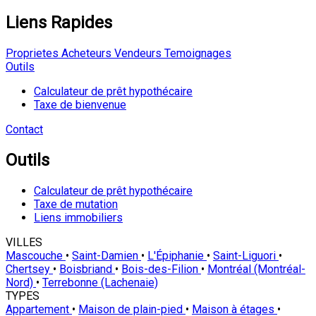
Liens Rapides
Proprietes
Acheteurs
Vendeurs
Temoignages
Outils
Calculateur de prêt hypothécaire
Taxe de bienvenue
Contact
Outils
Calculateur de prêt hypothécaire
Taxe de mutation
Liens immobiliers
VILLES
Mascouche
•
Saint-Damien
•
L'Épiphanie
•
Saint-Liguori
•
Chertsey
•
Boisbriand
•
Bois-des-Filion
•
Montréal (Montréal-
Nord)
•
Terrebonne (Lachenaie)
TYPES
Appartement
•
Maison de plain-pied
•
Maison à étages
•