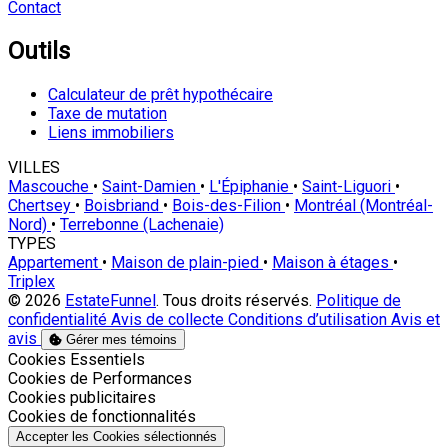
Contact
Outils
Calculateur de prêt hypothécaire
Taxe de mutation
Liens immobiliers
VILLES
Mascouche
•
Saint-Damien
•
L'Épiphanie
•
Saint-Liguori
•
Chertsey
•
Boisbriand
•
Bois-des-Filion
•
Montréal (Montréal-
Nord)
•
Terrebonne (Lachenaie)
TYPES
Appartement
•
Maison de plain-pied
•
Maison à étages
•
Triplex
© 2026
EstateFunnel
. Tous droits réservés.
Politique de
confidentialité
Avis de collecte
Conditions d’utilisation
Avis et
avis
Gérer mes témoins
Activer
Cookies Essentiels
Activer
Cookies de Performances
Activer
Cookies publicitaires
Activer
Cookies de fonctionnalités
Accepter les Cookies sélectionnés