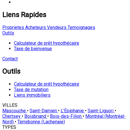
Liens Rapides
Proprietes
Acheteurs
Vendeurs
Temoignages
Outils
Calculateur de prêt hypothécaire
Taxe de bienvenue
Contact
Outils
Calculateur de prêt hypothécaire
Taxe de mutation
Liens immobiliers
VILLES
Mascouche
•
Saint-Damien
•
L'Épiphanie
•
Saint-Liguori
•
Chertsey
•
Boisbriand
•
Bois-des-Filion
•
Montréal (Montréal-
Nord)
•
Terrebonne (Lachenaie)
TYPES