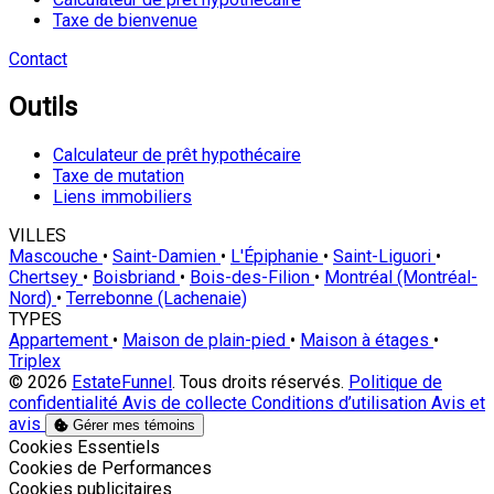
Taxe de bienvenue
Contact
Outils
Calculateur de prêt hypothécaire
Taxe de mutation
Liens immobiliers
VILLES
Mascouche
•
Saint-Damien
•
L'Épiphanie
•
Saint-Liguori
•
Chertsey
•
Boisbriand
•
Bois-des-Filion
•
Montréal (Montréal-
Nord)
•
Terrebonne (Lachenaie)
TYPES
Appartement
•
Maison de plain-pied
•
Maison à étages
•
Triplex
© 2026
EstateFunnel
. Tous droits réservés.
Politique de
confidentialité
Avis de collecte
Conditions d’utilisation
Avis et
avis
Gérer mes témoins
Activer
Cookies Essentiels
Activer
Cookies de Performances
Activer
Cookies publicitaires