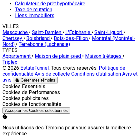
Calculateur de prêt hypothécaire
Taxe de mutation
Liens immobiliers
VILLES
Mascouche
•
Saint-Damien
•
L'Épiphanie
•
Saint-Liguori
•
Chertsey
•
Boisbriand
•
Bois-des-Filion
•
Montréal (Montréal-
Nord)
•
Terrebonne (Lachenaie)
TYPES
Appartement
•
Maison de plain-pied
•
Maison à étages
•
Triplex
© 2026
EstateFunnel
. Tous droits réservés.
Politique de
confidentialité
Avis de collecte
Conditions d’utilisation
Avis et
avis
Gérer mes témoins
Activer
Cookies Essentiels
Activer
Cookies de Performances
Activer
Cookies publicitaires
Activer
Cookies de fonctionnalités
Accepter les Cookies sélectionnés
Nous utilisons des Témoins pour vous assurer la meilleure
expérience.