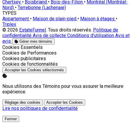
Chertsey
•
Boisbriand
•
Bois-des-Filion
•
Montréal (Montréal-
Nord)
•
Terrebonne (Lachenaie)
TYPES
Appartement
•
Maison de plain-pied
•
Maison à étages
•
Triplex
© 2026
EstateFunnel
. Tous droits réservés.
Politique de
confidentialité
Avis de collecte
Conditions d’utilisation
Avis et
avis
Gérer mes témoins
Activer
Cookies Essentiels
Activer
Cookies de Performances
Activer
Cookies publicitaires
Activer
Cookies de fonctionnalités
Accepter les Cookies sélectionnés
Nous utilisons des Témoins pour vous assurer la meilleure
expérience.
Réglage des cookies
Accepter les Cookies
Lire nos politiques de confidentialité
Fermer