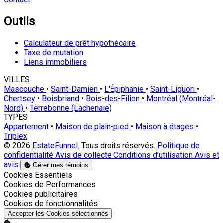
Outils
Calculateur de prêt hypothécaire
Taxe de mutation
Liens immobiliers
VILLES
Mascouche
•
Saint-Damien
•
L'Épiphanie
•
Saint-Liguori
•
Chertsey
•
Boisbriand
•
Bois-des-Filion
•
Montréal (Montréal-
Nord)
•
Terrebonne (Lachenaie)
TYPES
Appartement
•
Maison de plain-pied
•
Maison à étages
•
Triplex
© 2026
EstateFunnel
. Tous droits réservés.
Politique de
confidentialité
Avis de collecte
Conditions d’utilisation
Avis et
avis
Gérer mes témoins
Activer
Cookies Essentiels
Activer
Cookies de Performances
Activer
Cookies publicitaires
Activer
Cookies de fonctionnalités
Accepter les Cookies sélectionnés