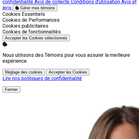
confidentialité
Avis de collecte
Conditions d’utilisation
Avis et
avis
Gérer mes témoins
Activer
Cookies Essentiels
Activer
Cookies de Performances
Activer
Cookies publicitaires
Activer
Cookies de fonctionnalités
Accepter les Cookies sélectionnés
Nous utilisons des Témoins pour vous assurer la meilleure
expérience.
Réglage des cookies
Accepter les Cookies
Lire nos politiques de confidentialité
Fermer