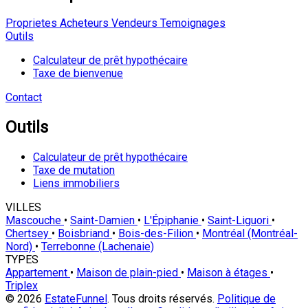
Proprietes
Acheteurs
Vendeurs
Temoignages
Outils
Calculateur de prêt hypothécaire
Taxe de bienvenue
Contact
Outils
Calculateur de prêt hypothécaire
Taxe de mutation
Liens immobiliers
VILLES
Mascouche
•
Saint-Damien
•
L'Épiphanie
•
Saint-Liguori
•
Chertsey
•
Boisbriand
•
Bois-des-Filion
•
Montréal (Montréal-
Nord)
•
Terrebonne (Lachenaie)
TYPES
Appartement
•
Maison de plain-pied
•
Maison à étages
•
Triplex
© 2026
EstateFunnel
. Tous droits réservés.
Politique de