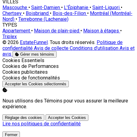
VILLES
Mascouche
•
Saint-Damien
•
L'Épiphanie
•
Saint-Liguori
•
Chertsey
•
Boisbriand
•
Bois-des-Filion
•
Montréal (Montréal-
Nord)
•
Terrebonne (Lachenaie)
TYPES
Appartement
•
Maison de plain-pied
•
Maison à étages
•
Triplex
© 2026
EstateFunnel
. Tous droits réservés.
Politique de
confidentialité
Avis de collecte
Conditions d’utilisation
Avis et
avis
Gérer mes témoins
Activer
Cookies Essentiels
Activer
Cookies de Performances
Activer
Cookies publicitaires
Activer
Cookies de fonctionnalités
Accepter les Cookies sélectionnés
Nous utilisons des Témoins pour vous assurer la meilleure
expérience.
Réglage des cookies
Accepter les Cookies
Lire nos politiques de confidentialité
Fermer