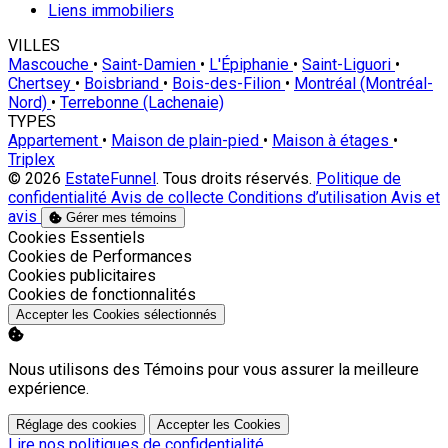
Liens immobiliers
VILLES
Mascouche
•
Saint-Damien
•
L'Épiphanie
•
Saint-Liguori
•
Chertsey
•
Boisbriand
•
Bois-des-Filion
•
Montréal (Montréal-
Nord)
•
Terrebonne (Lachenaie)
TYPES
Appartement
•
Maison de plain-pied
•
Maison à étages
•
Triplex
© 2026
EstateFunnel
. Tous droits réservés.
Politique de
confidentialité
Avis de collecte
Conditions d’utilisation
Avis et
avis
Gérer mes témoins
Activer
Cookies Essentiels
Activer
Cookies de Performances
Activer
Cookies publicitaires
Activer
Cookies de fonctionnalités
Accepter les Cookies sélectionnés
Nous utilisons des Témoins pour vous assurer la meilleure
expérience.
Réglage des cookies
Accepter les Cookies
Lire nos politiques de confidentialité