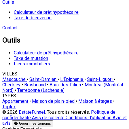
Outils
Calculateur de prêt hypothécaire
Taxe de bienvenue
Contact
Outils
Calculateur de prêt hypothécaire
Taxe de mutation
Liens immobiliers
VILLES
Mascouche
•
Saint-Damien
•
L'Épiphanie
•
Saint-Liguori
•
Chertsey
•
Boisbriand
•
Bois-des-Filion
•
Montréal (Montréal-
Nord)
•
Terrebonne (Lachenaie)
TYPES
Appartement
•
Maison de plain-pied
•
Maison à étages
•
Triplex
© 2026
EstateFunnel
. Tous droits réservés.
Politique de
confidentialité
Avis de collecte
Conditions d’utilisation
Avis et
avis
Gérer mes témoins
Activer