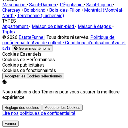
Mascouche
•
Saint-Damien
•
L'Épiphanie
•
Saint-Liguori
•
Chertsey
•
Boisbriand
•
Bois-des-Filion
•
Montréal (Montréal-
Nord)
•
Terrebonne (Lachenaie)
TYPES
Appartement
•
Maison de plain-pied
•
Maison à étages
•
Triplex
© 2026
EstateFunnel
. Tous droits réservés.
Politique de
confidentialité
Avis de collecte
Conditions d’utilisation
Avis et
avis
Gérer mes témoins
Activer
Cookies Essentiels
Activer
Cookies de Performances
Activer
Cookies publicitaires
Activer
Cookies de fonctionnalités
Accepter les Cookies sélectionnés
Nous utilisons des Témoins pour vous assurer la meilleure
expérience.
Réglage des cookies
Accepter les Cookies
Lire nos politiques de confidentialité
Fermer