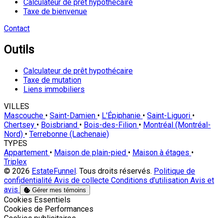
Calculateur de prêt hypothécaire
Taxe de bienvenue
Contact
Outils
Calculateur de prêt hypothécaire
Taxe de mutation
Liens immobiliers
VILLES
Mascouche
•
Saint-Damien
•
L'Épiphanie
•
Saint-Liguori
•
Chertsey
•
Boisbriand
•
Bois-des-Filion
•
Montréal (Montréal-
Nord)
•
Terrebonne (Lachenaie)
TYPES
Appartement
•
Maison de plain-pied
•
Maison à étages
•
Triplex
© 2026
EstateFunnel
. Tous droits réservés.
Politique de
confidentialité
Avis de collecte
Conditions d’utilisation
Avis et
avis
Gérer mes témoins
Activer
Cookies Essentiels
Activer
Cookies de Performances
Activer