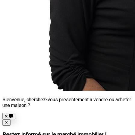
Bienvenue, cherchez-vous présentement à vendre ou acheter
une maison ?
Close
✕
Restez informé sur le marché immobilier !