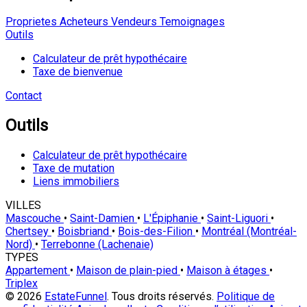
Proprietes
Acheteurs
Vendeurs
Temoignages
Outils
Calculateur de prêt hypothécaire
Taxe de bienvenue
Contact
Outils
Calculateur de prêt hypothécaire
Taxe de mutation
Liens immobiliers
VILLES
Mascouche
•
Saint-Damien
•
L'Épiphanie
•
Saint-Liguori
•
Chertsey
•
Boisbriand
•
Bois-des-Filion
•
Montréal (Montréal-
Nord)
•
Terrebonne (Lachenaie)
TYPES
Appartement
•
Maison de plain-pied
•
Maison à étages
•
Triplex
© 2026
EstateFunnel
. Tous droits réservés.
Politique de