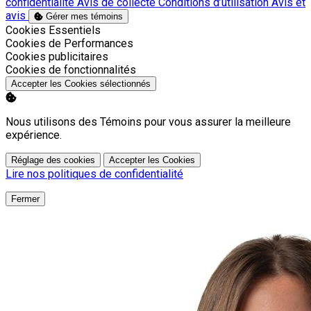
confidentialité
Avis de collecte
Conditions d’utilisation
Avis et
avis
Gérer mes témoins
Activer
Cookies Essentiels
Activer
Cookies de Performances
Activer
Cookies publicitaires
Activer
Cookies de fonctionnalités
Accepter les Cookies sélectionnés
Nous utilisons des Témoins pour vous assurer la meilleure
expérience.
Réglage des cookies
Accepter les Cookies
Lire nos politiques de confidentialité
Fermer