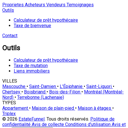
Proprietes
Acheteurs
Vendeurs
Temoignages
Outils
Calculateur de prêt hypothécaire
Taxe de bienvenue
Contact
Outils
Calculateur de prêt hypothécaire
Taxe de mutation
Liens immobiliers
VILLES
Mascouche
•
Saint-Damien
•
L'Épiphanie
•
Saint-Liguori
•
Chertsey
•
Boisbriand
•
Bois-des-Filion
•
Montréal (Montréal-
Nord)
•
Terrebonne (Lachenaie)
TYPES
Appartement
•
Maison de plain-pied
•
Maison à étages
•
Triplex
© 2026
EstateFunnel
. Tous droits réservés.
Politique de
confidentialité
Avis de collecte
Conditions d’utilisation
Avis et