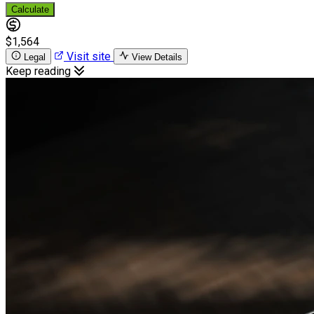
Calculate
$1,564
Visit site
Legal
View Details
Keep reading