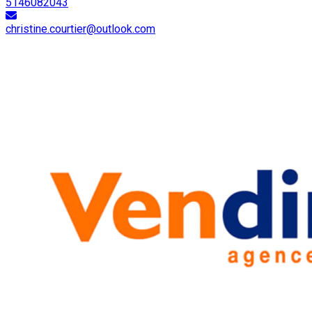
5146082043
christine.courtier@outlook.com