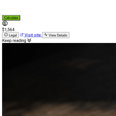
Calculate
$1,564
Visit site
Legal
View Details
Keep reading